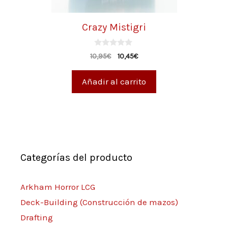
Crazy Mistigri
0
10,95
€
10,45
€
d
e
5
Añadir al carrito
Categorías del producto
Arkham Horror LCG
Deck-Building (Construcción de mazos)
Drafting