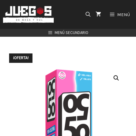
Saltar
al
MENÚ
contenido
MENÚ SECUNDARIO
¡OFERTA!