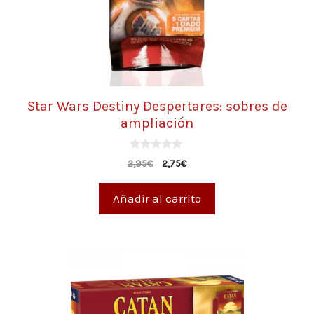
Star Wars Destiny Despertares: sobres de
ampliación
0
2,95
€
2,75
€
d
e
5
Añadir al carrito