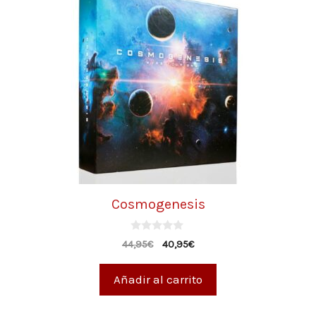
Cosmogenesis
0
44,95
€
40,95
€
d
e
5
Añadir al carrito