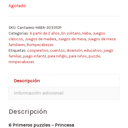
Agotado
SKU:
Cantarero-HABA-303310P
Categorías:
A partir de 2 años
,
En solitario
,
Haba
,
Juegos
clásicos
,
Juegos de madera
,
Juegos de mesa
,
Juegos de mesa
familiares
,
Rompecabezas
Etiquetas:
cooperativo
,
cuentos
,
diversión
,
educativo
,
juego
familiar
,
juego infantil
,
para niñ@s
,
para niños
,
puzzle
,
rompecabezas
Descripción
Información adicional
Descripción
6 Primeros puzzles – Princesa