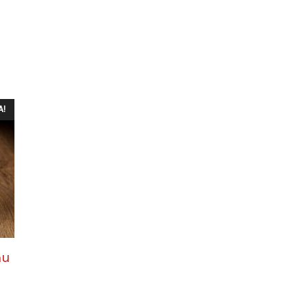
A!
hu