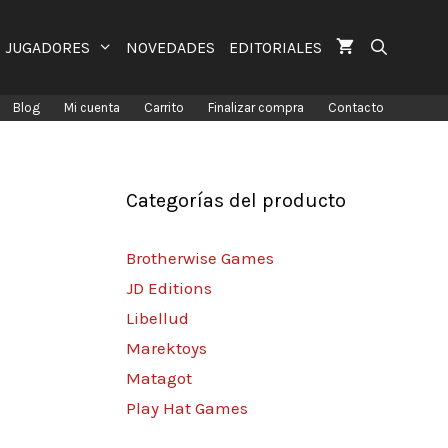
JUGADORES
NOVEDADES
EDITORIALES
Blog
Mi cuenta
Carrito
Finalizar compra
Contacto
Categorías del producto
Brotherwise Games
JD Editions
Libellud
Marektoys
Matagot
Play Hat Games