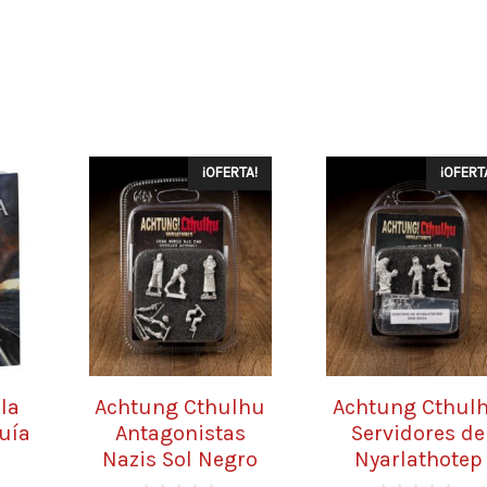
¡OFERTA!
¡OFERT
la
Achtung Cthulhu
Achtung Cthul
uía
Antagonistas
Servidores de
r
Nazis Sol Negro
Nyarlathotep