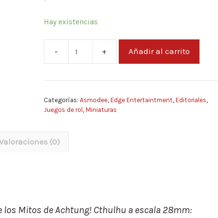
Hay existencias
Añadir al carrito
Achtung
Cthulhu
Nacidos
de
Categorías:
Asmodee
,
Edge Entertaintment
,
Editoriales
,
la
Juegos de rol
,
Miniaturas
Sangre
cantidad
Valoraciones (0)
e los Mitos de
Achtung! Cthulhu
a escala 28mm: