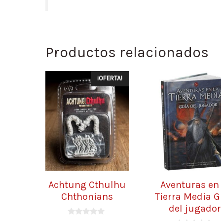
Productos relacionados
¡OFERTA!
Achtung Cthulhu
Aventuras en 
Chthonians
Tierra Media G
del jugado