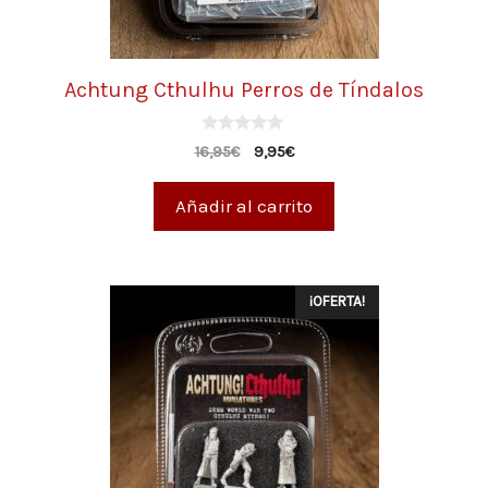
Achtung Cthulhu Perros de Tíndalos
0
16,95
€
9,95
€
d
e
5
Añadir al carrito
¡OFERTA!