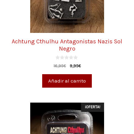
Achtung Cthulhu Antagonistas Nazis Sol
Negro
0
16,95
€
9,95
€
d
e
5
Añadir al carrito
¡OFERTA!