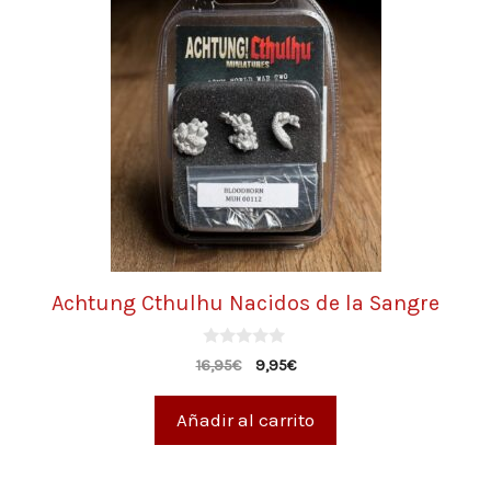
Achtung Cthulhu Nacidos de la Sangre
0
16,95
€
9,95
€
d
e
5
Añadir al carrito