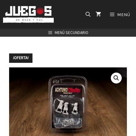
Saltar
al
MENÚ
contenido
MENÚ SECUNDARIO
¡OFERTA!