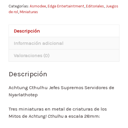
Servidores
Categorías:
Asmodee
,
Edge Entertaintment
,
Editoriales
,
Juegos
de
de rol
,
Miniaturas
Nyarlathotep
cantidad
Descripción
Información adicional
Valoraciones (0)
Descripción
Achtung Cthulhu Jefes Supremos Servidores de
Nyarlathotep
Tres miniaturas en metal de criaturas de los
Mitos de
Achtung! Cthulhu
a escala 28mm: