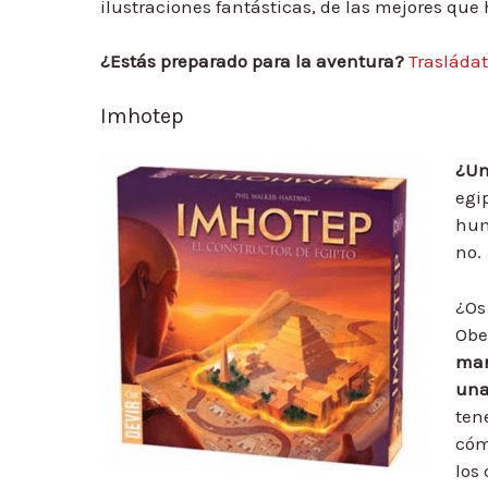
ilustraciones fantásticas, de las mejores que 
¿Estás preparado para la aventura?
Trasládat
Imhotep
¿Un
egip
hum
no.
¿Os
Obe
mar
una
ten
cóm
los 