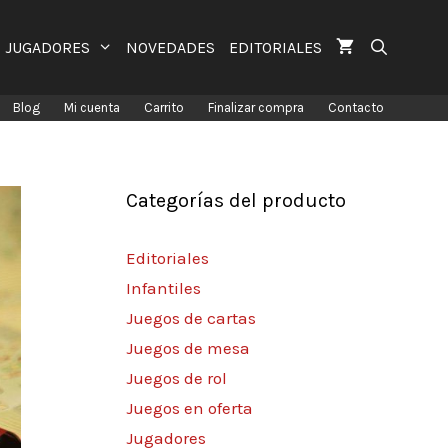
JUGADORES
NOVEDADES
EDITORIALES
Blog
Mi cuenta
Carrito
Finalizar compra
Contacto
Categorías del producto
Editoriales
Infantiles
Juegos de cartas
Juegos de mesa
Juegos de rol
Juegos en oferta
Jugadores