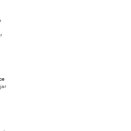
o
r
ce
jar