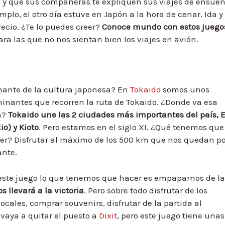
s y que sus compañeras te expliquen sus viajes de ensue
emplo, el otro día estuve en Japón a la hora de cenar. Ida y
ecio. ¿Te lo puedes creer?
Conoce mundo con estos juego
para las que no nos sientan bien los viajes en avión.
ante de la cultura japonesa? En
Tokaido
somos unos
inantes que recorren la ruta de Tokaido. ¿Donde va esa
a?
Tokaido une las 2 ciudades más importantes del país, 
io) y Kioto
. Pero estamos en el siglo XI. ¿Qué tenemos que
er? Disfrutar al máximo de los 500 km que nos quedan po
ante.
este juego lo que tenemos que hacer es empaparnos de la
s llevará a la victoria
. Pero sobre todo disfrutar de los
cales, comprar souvenirs, disfrutar de la partida al
vaya a quitar el puesto a
Dixit
, pero este juego tiene unas