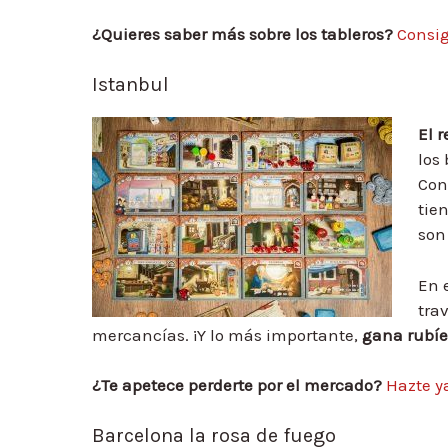
¿Quieres saber más sobre los tableros?
Consig
Istanbul
El 
los
Con
tien
son
En e
tra
mercancías. ¡Y lo más importante,
gana rubíe
¿Te apetece perderte por el mercado?
Hazte y
Barcelona la rosa de fuego