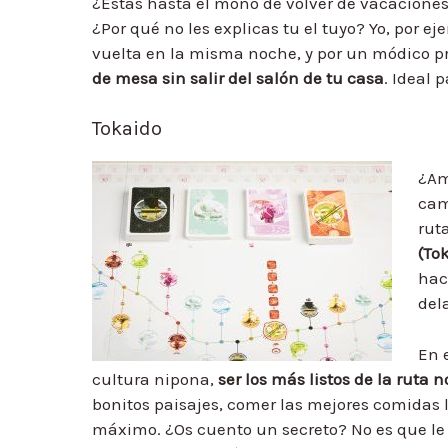
¿Estás hasta el moño de volver de vacacione
¿Por qué no les explicas tu el tuyo? Yo, por ej
vuelta en la misma noche, y por un módico pr
de mesa sin salir del salón de tu casa
. Ideal 
Tokaido
¿Am
cam
rut
(Tok
hac
del
En 
cultura nipona,
ser los más listos de la ruta no
bonitos paisajes, comer las mejores comidas lo
máximo. ¿Os cuento un secreto? No es que le 