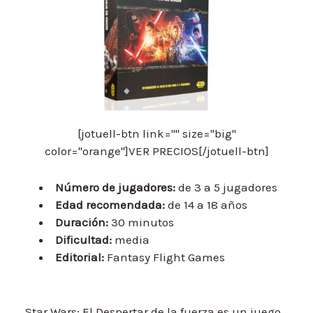
[jotuell-btn link="" size="big"
color="orange"]VER PRECIOS[/jotuell-btn]
Número de jugadores:
de 3 a 5 jugadores
Edad recomendada:
de 14 a 18 años
Duración:
30 minutos
Dificultad:
media
Editorial:
Fantasy Flight Games
Star Wars: El Despertar de la fuerza es un juego