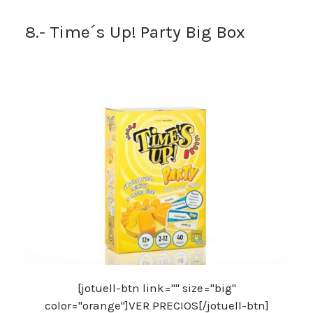
8.- Time´s Up! Party Big Box
[jotuell-btn link="" size="big"
color="orange"]VER PRECIOS[/jotuell-btn]