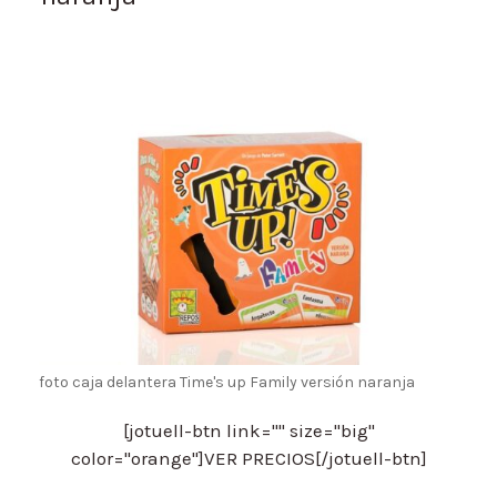
foto caja delantera Time's up Family versión naranja
[jotuell-btn link="" size="big"
color="orange"]VER PRECIOS[/jotuell-btn]