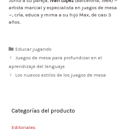
Junto a su pareja,
Ivan López
(Barcelona, 1984) —
artista marcial y especialista en juegos de mesa
—, cría, educa y mima a su hijo Max, de casi 3
años.
Categorías
Educar jugando
Navegación
Juegos de mesa para profundizar en el
de
aprendizaje del lenguaje
entradas
Los nuevos estilos de los juegos de mesa
Categorías del producto
Editoriales