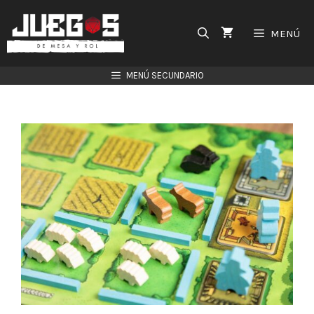
Saltar
al
MENÚ
contenido
MENÚ SECUNDARIO