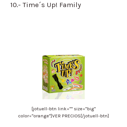
10.- Time´s Up! Family
[jotuell-btn link="" size="big"
color="orange"]VER PRECIOS[/jotuell-btn]