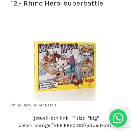
12.- Rhino Hero: superbattle
Rhino Hero: Super Battle
Hola, ¿en qué te puedo ayudar?
[jotuell-btn link="" size="big"
color="orange"]VER PRECIOS[/jotuell-btn]