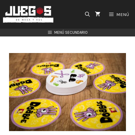
Saltar
al
MENÚ
contenido
MENÚ SECUNDARIO