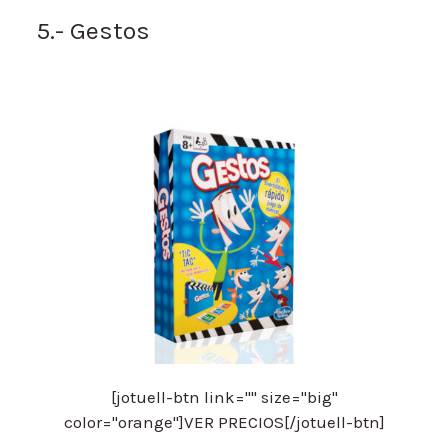
5.- Gestos
[jotuell-btn link="" size="big"
color="orange"]VER PRECIOS[/jotuell-btn]