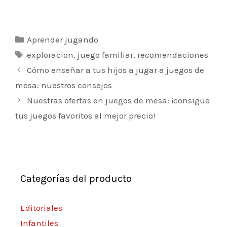
Categorías
Aprender jugando
Etiquetas
exploracion
,
juego familiar
,
recomendaciones
Navegación
Cómo enseñar a tus hijos a jugar a juegos de
de
mesa: nuestros consejos
entradas
Nuestras ofertas en juegos de mesa: ¡consigue
tus juegos favoritos al mejor precio!
Categorías del producto
Editoriales
Infantiles