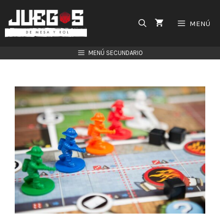
Saltar
al
MENÚ
contenido
MENÚ SECUNDARIO