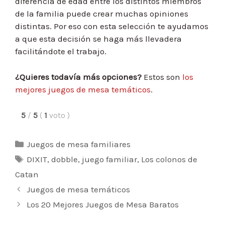
diferencia de edad entre los distintos miembros
de la familia puede crear muchas opiniones
distintas. Por eso con esta selección te ayudamos
a que esta decisión se haga más llevadera
facilitándote el trabajo.
¿Quieres todavía más opciones?
Estos son
los
mejores juegos de mesa temáticos
.
5
/
5
(
1
voto
)
Categorías
Juegos de mesa familiares
Etiquetas
DIXIT
,
dobble
,
juego familiar
,
Los colonos de
Catan
Navegación
Juegos de mesa temáticos
de
Los 20 Mejores Juegos de Mesa Baratos
entradas