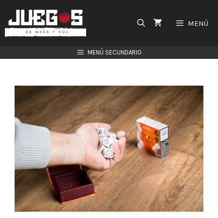
Saltar
al
MENÚ
contenido
MENÚ SECUNDARIO