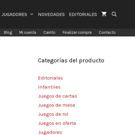
JUGADORES
NOVEDADES
EDITORIALES
Blog
Mi cuenta
Carrito
Finalizar compra
Contacto
Categorías del producto
Editoriales
Infantiles
Juegos de cartas
Juegos de mesa
Juegos de rol
Juegos en oferta
Jugadores