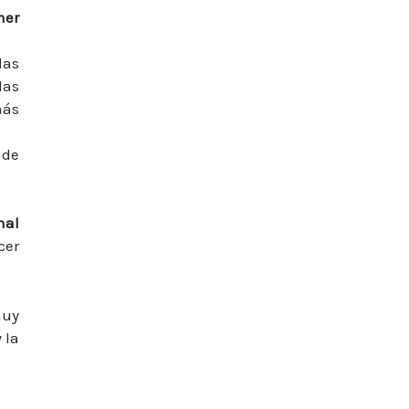
mer
las
las
más
 de
nal
cer
muy
 la