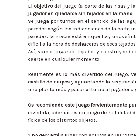
El
objetivo
del juego (a parte de las risas y 
jugador en quedarse sin tejados en la mano
.
Se juega por turnos en el sentido de las agu
paredes según las indicaciones de la carta in
paredes, la gracia está en que hay unos símb
difícil a la hora de deshaceros de esos tejados
Así, vamos jugando tejados y construyendo u
caerse en cualquier momento.
Realmente es lo más divertido del juego, v
castillo de naipes
y aguantando la respiración
una planta más y pasar el turno al jugador si
Os recomiendo este juego fervientemente
par
divertida, además es un juego de habilidad d
física de los distintos objetos.
Y no descartéis jugar con adultos en las visita