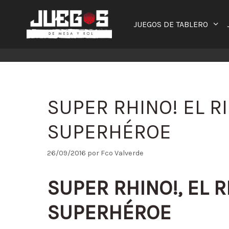
Saltar
al
JUEGOS DE TABLERO
contenido
SUPER RHINO! EL 
SUPERHÉROE
26/09/2016
por
Fco Valverde
SUPER RHINO!, EL 
SUPERHÉROE