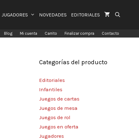
JUGADORES
NOVEDADES
EDITORIALES
Blog
Mi cuenta
Carrito
Finalizar compra
Contacto
Categorías del producto
Editoriales
Infantiles
Juegos de cartas
Juegos de mesa
Juegos de rol
Juegos en oferta
Jugadores