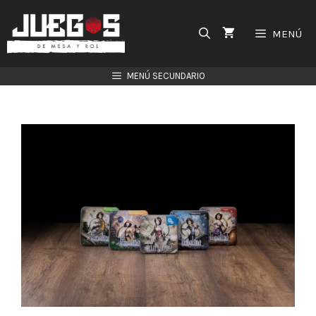
Saltar
al
MENÚ
contenido
MENÚ SECUNDARIO