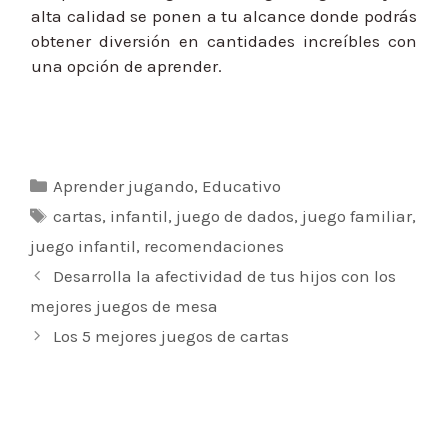
alta calidad se ponen a tu alcance donde podrás
obtener diversión en cantidades increíbles con
una opción de aprender.
Categorías
Aprender jugando
,
Educativo
Etiquetas
cartas
,
infantil
,
juego de dados
,
juego familiar
,
juego infantil
,
recomendaciones
Navegación
Desarrolla la afectividad de tus hijos con los
de
mejores juegos de mesa
entradas
Los 5 mejores juegos de cartas