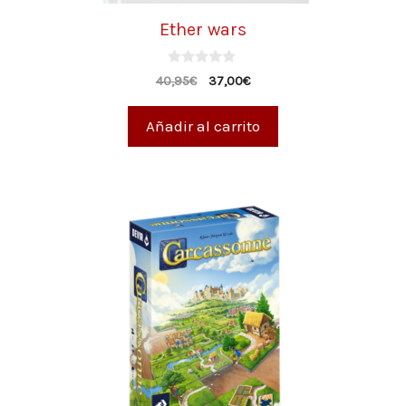
Ether wars
0
40,95
€
37,00
€
d
e
5
Añadir al carrito