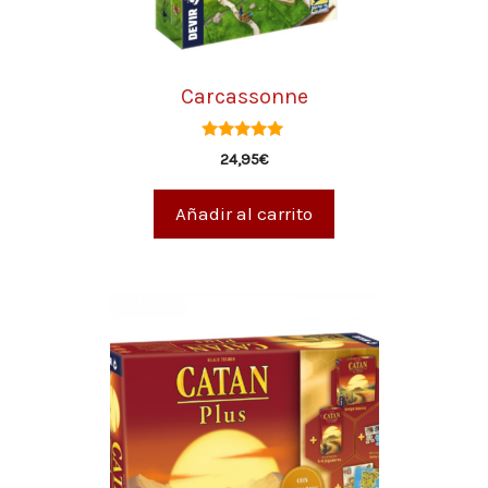
Carcassonne
4.97
24,95
€
de 5
Añadir al carrito