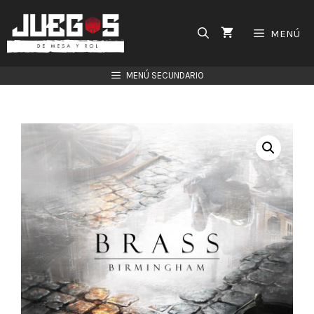
Saltar
al
MENÚ
contenido
MENÚ SECUNDARIO