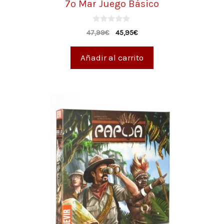
7º Mar Juego Básico
0
47,99
€
45,95
€
d
e
5
Añadir al carrito