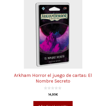
Arkham Horror el juego de cartas: El
Nombre Secreto
0
14,95
€
d
e
5