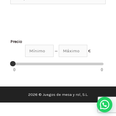
Precio
—
€
0
0
2026 © Juegos de mesa y rol, S.L.