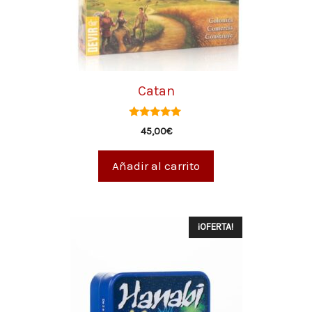
Catan
5.00
45,00
€
de 5
Añadir al carrito
¡OFERTA!