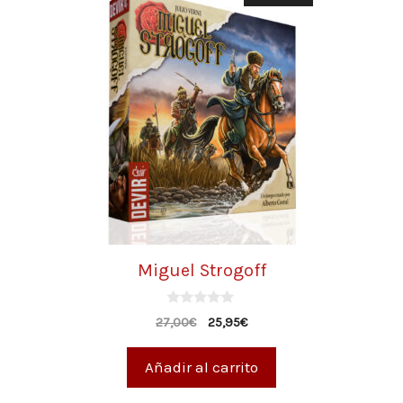
Miguel Strogoff
0
27,00
€
25,95
€
d
e
5
Añadir al carrito