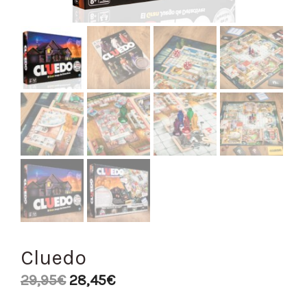
Cluedo
29,95
€
28,45
€