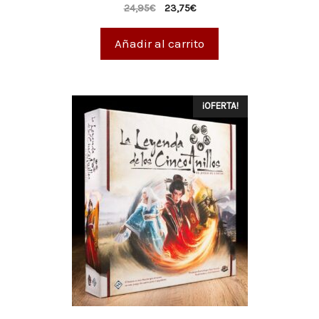
0
24,95
€
23,75
€
d
e
5
Añadir al carrito
¡OFERTA!