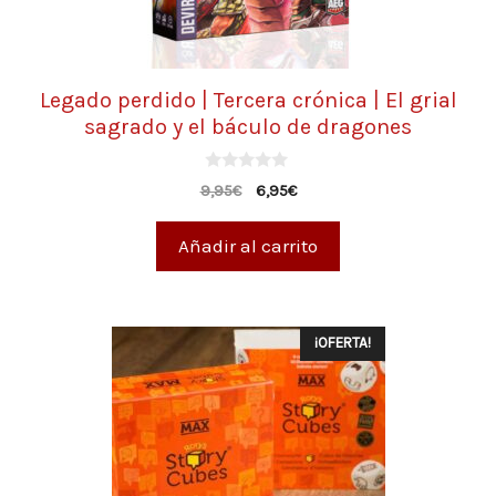
Legado perdido | Tercera crónica | El grial
sagrado y el báculo de dragones
0
9,95
€
6,95
€
d
e
5
Añadir al carrito
¡OFERTA!