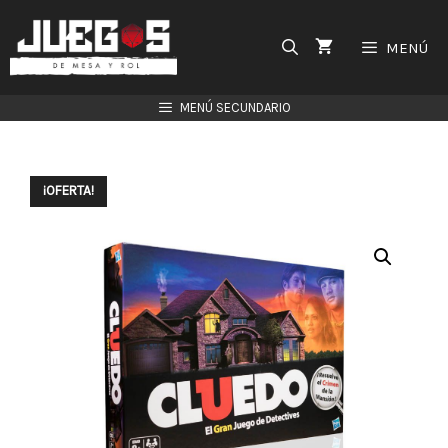
Saltar
al
MENÚ
contenido
MENÚ SECUNDARIO
¡OFERTA!