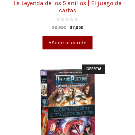
La Leyenda de los 5 anillos | El juego de
cartas
0
39,95
€
37,95
€
d
e
5
Añadir al carrito
¡OFERTA!