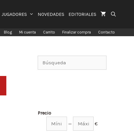
JUGADORES
NOVEDADES
EDITORIALES
Blog
Mi cuenta
Carrito
Finalizar compra
Contacto
Precio
—
€