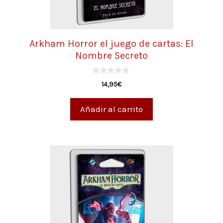
Arkham Horror el juego de cartas: El
Nombre Secreto
0
14,95
€
d
e
5
Añadir al carrito