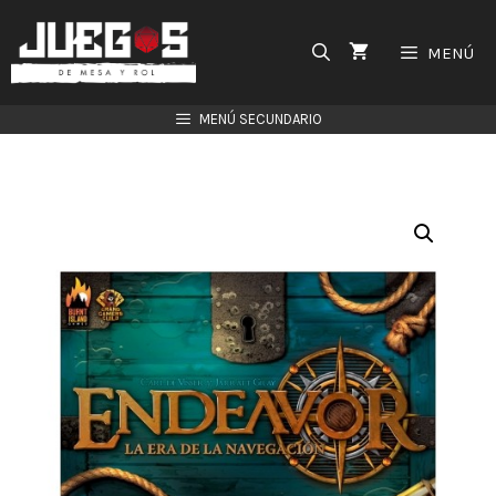
Saltar
al
MENÚ
contenido
MENÚ SECUNDARIO