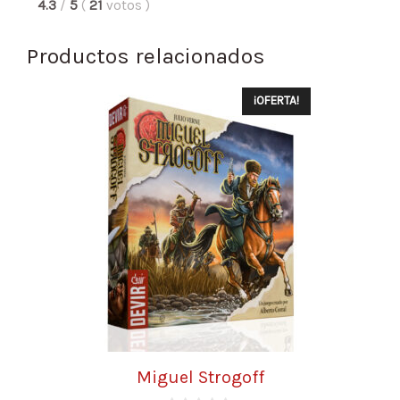
4.3
/
5
(
21
votos
)
Productos relacionados
¡OFERTA!
Miguel Strogoff