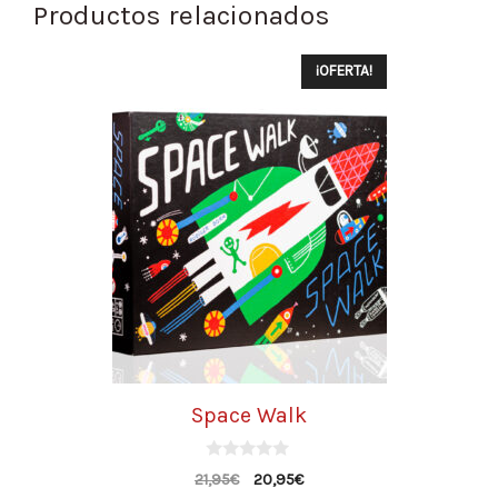
Productos relacionados
¡OFERTA!
Space Walk
0
21,95
€
20,95
€
d