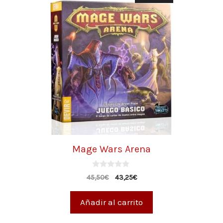
Mage Wars Arena
0
45,50
€
43,25
€
d
e
5
Añadir al carrito