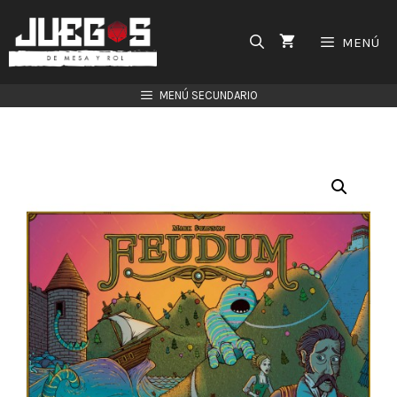
Saltar
al
MENÚ
contenido
MENÚ SECUNDARIO