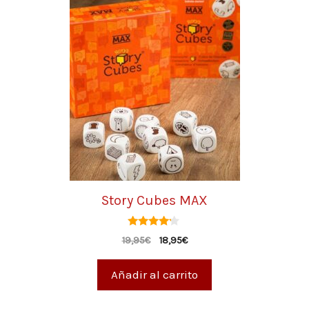
Story Cubes MAX
4.00
19,95
€
18,95
€
de 5
Añadir al carrito