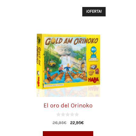
¡OFERTA!
El oro del Orinoko
0
26,95
€
22,95
€
d
e
5