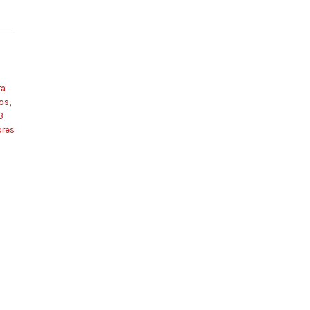
ra
os
,
3
ores