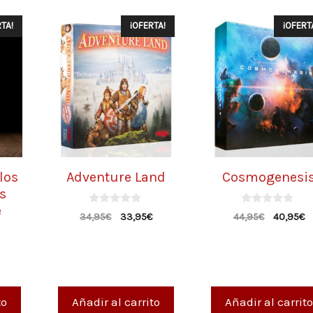
TA!
¡OFERTA!
¡OFERT
los
Adventure Land
Cosmogenesi
as
e
0
0
34,95
€
33,95
€
44,95
€
40,95
€
d
d
e
e
5
5
to
Añadir al carrito
Añadir al carrito