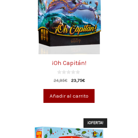
¡Oh Capitán!
0
24,95
€
23,75
€
d
e
5
Añadir al carrito
¡OFERTA!