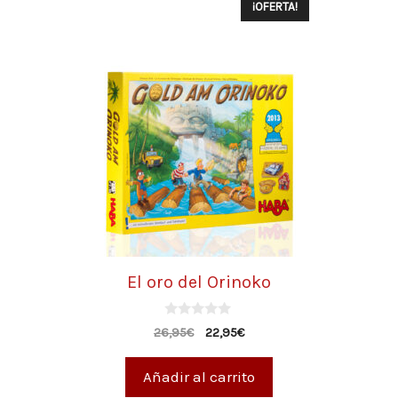
¡OFERTA!
El oro del Orinoko
0
26,95
€
22,95
€
d
e
5
Añadir al carrito