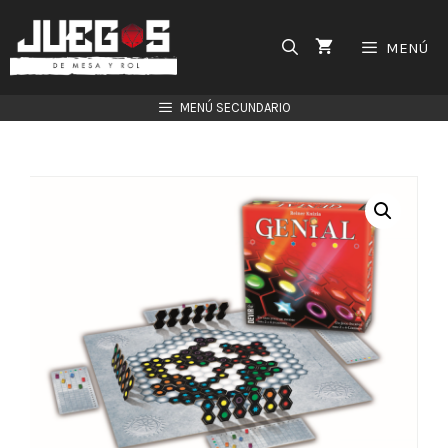
Saltar
al
MENÚ
contenido
MENÚ SECUNDARIO