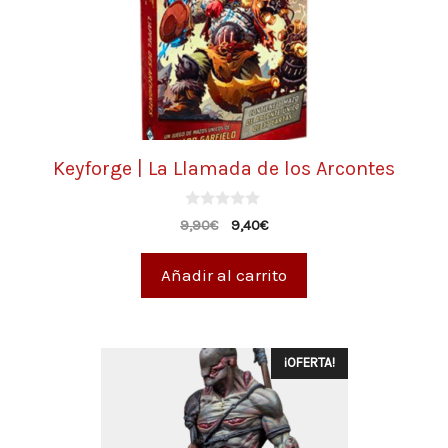
Keyforge | La Llamada de los Arcontes
0
9,90
€
9,40
€
d
e
5
Añadir al carrito
¡OFERTA!