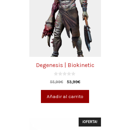
Degenesis | Biokinetic
0
55,99
€
53,99
€
d
e
5
Añadir al carrito
¡OFERTA!