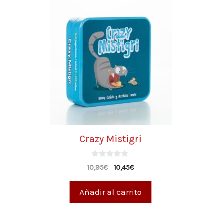
Crazy Mistigri
0
10,95
€
10,45
€
d
e
5
Añadir al carrito