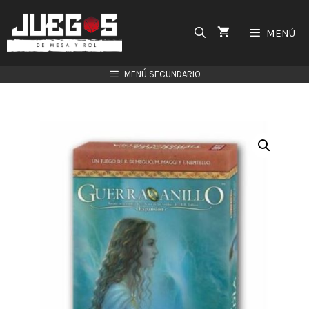
Saltar
al
MENÚ
contenido
MENÚ SECUNDARIO