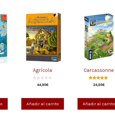
Agrícola
Carcassonne
0
4.97
44,95
€
24,95
€
d
de 5
e
5
to
Añadir al carrito
Añadir al carrito