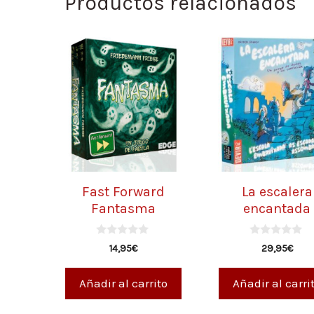
Productos relacionados
Fast Forward
La escalera
Fantasma
encantada
0
0
14,95
€
29,95
€
d
d
e
e
5
5
Añadir al carrito
Añadir al carri