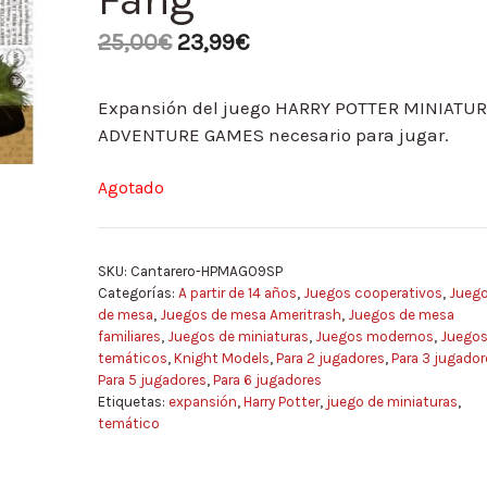
25,00
€
23,99
€
Expansión del juego HARRY POTTER MINIATU
ADVENTURE GAMES necesario para jugar.
Agotado
SKU:
Cantarero-HPMAG09SP
Categorías:
A partir de 14 años
,
Juegos cooperativos
,
Jueg
de mesa
,
Juegos de mesa Ameritrash
,
Juegos de mesa
familiares
,
Juegos de miniaturas
,
Juegos modernos
,
Juego
temáticos
,
Knight Models
,
Para 2 jugadores
,
Para 3 jugador
Para 5 jugadores
,
Para 6 jugadores
Etiquetas:
expansión
,
Harry Potter
,
juego de miniaturas
,
temático