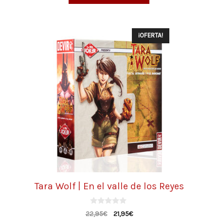
¡OFERTA!
Tara Wolf | En el valle de los Reyes
0
22,95
€
21,95
€
d