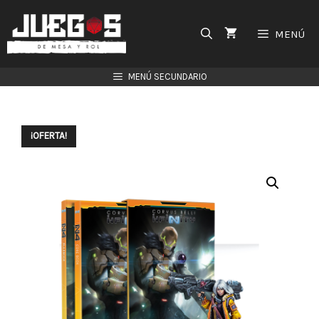
Saltar
al
MENÚ
contenido
MENÚ SECUNDARIO
¡OFERTA!