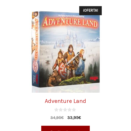
¡OFERTA!
Adventure Land
0
34,95
€
33,95
€
d
e
5