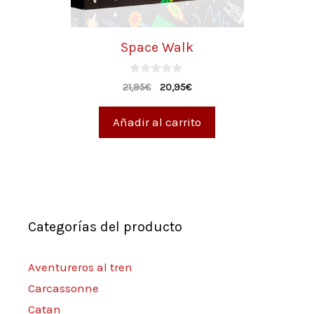
Space Walk
0
21,95
€
20,95
€
d
e
5
Añadir al carrito
Categorías del producto
Aventureros al tren
Carcassonne
Catan