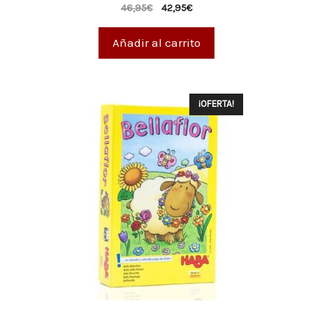
0
46,95
€
42,95
€
d
e
5
Añadir al carrito
¡OFERTA!