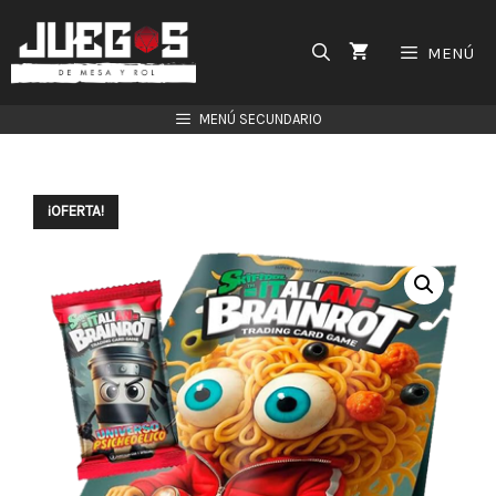
Saltar
al
MENÚ
contenido
MENÚ SECUNDARIO
¡OFERTA!