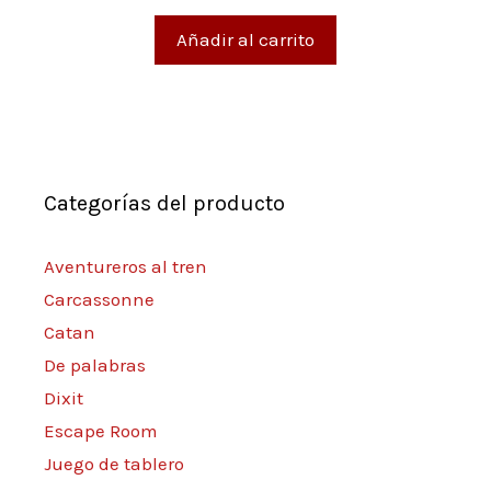
e
5
Añadir al carrito
Categorías del producto
Aventureros al tren
Carcassonne
Catan
De palabras
Dixit
Escape Room
Juego de tablero