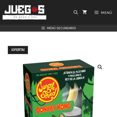
Saltar
al
MENÚ
contenido
MENÚ SECUNDARIO
¡OFERTA!