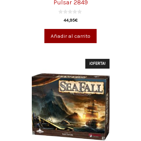
Pulsar 2849
0
44,95
€
d
e
5
Añadir al carrito
¡OFERTA!