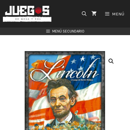
Saltar
al
MENÚ
contenido
MENÚ SECUNDARIO