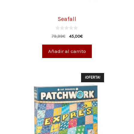
Seafall
0
79,99
€
45,00
€
d
e
5
Añadir al carrito
¡OFERTA!