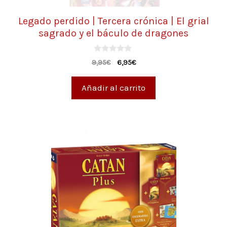
Legado perdido | Tercera crónica | El grial
sagrado y el báculo de dragones
0
9,95
€
6,95
€
d
e
5
Añadir al carrito