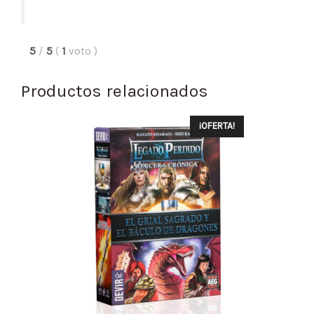
5
/
5
(
1
voto
)
Productos relacionados
¡OFERTA!