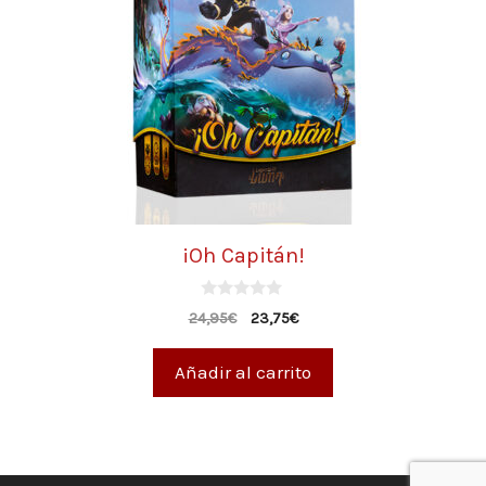
¡Oh Capitán!
0
24,95
€
23,75
€
d
e
5
Añadir al carrito