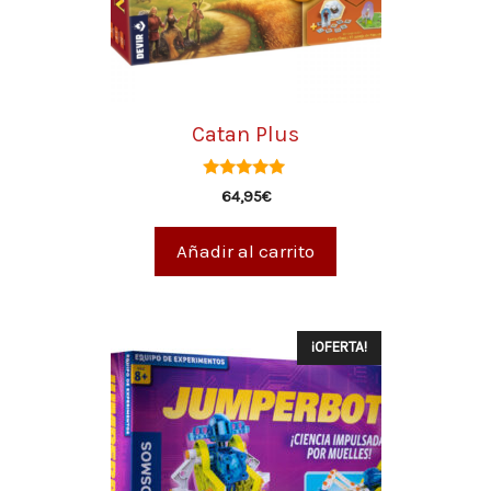
Catan Plus
5.00
64,95
€
de 5
Añadir al carrito
¡OFERTA!