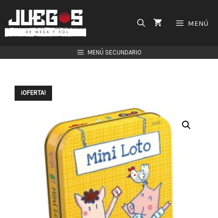
Saltar
al
MENÚ
contenido
MENÚ SECUNDARIO
¡OFERTA!