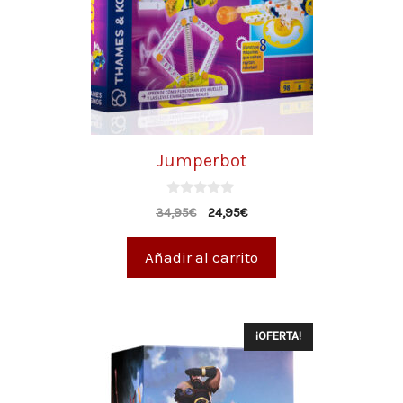
Jumperbot
0
34,95
€
24,95
€
d
e
5
Añadir al carrito
¡OFERTA!