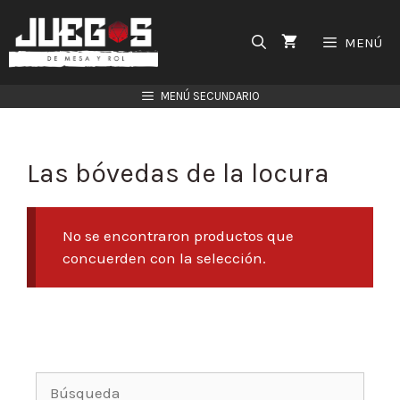
Saltar
al
MENÚ
contenido
MENÚ SECUNDARIO
Las bóvedas de la locura
No se encontraron productos que
concuerden con la selección.