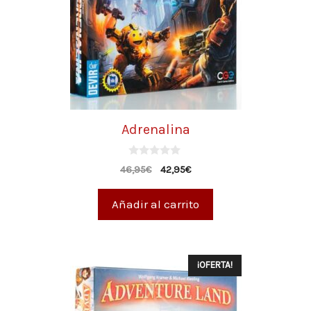
Adrenalina
0
46,95
€
42,95
€
d
e
5
Añadir al carrito
¡OFERTA!