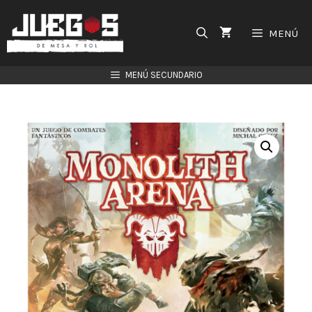
Saltar
al
MENÚ
contenido
MENÚ SECUNDARIO