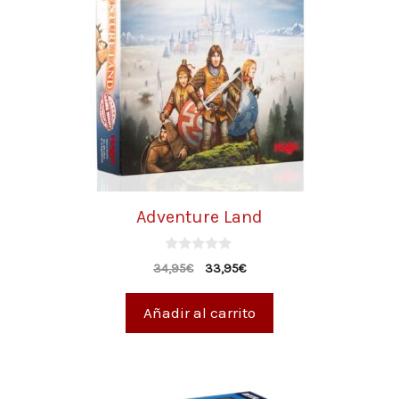
Adventure Land
0
34,95
€
33,95
€
d
e
5
Añadir al carrito