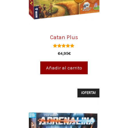
Catan Plus
5.00
64,95
€
de 5
Añadir al carrito
¡OFERTA!