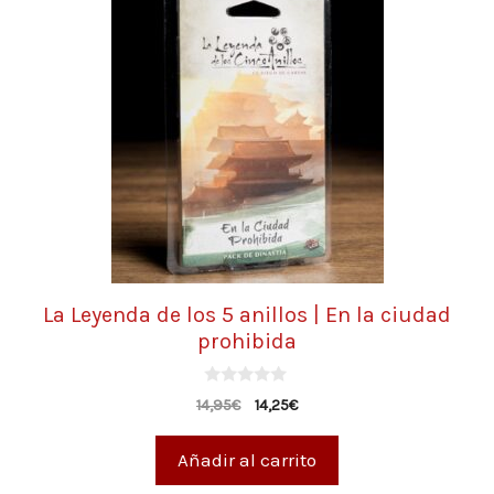
La Leyenda de los 5 anillos | En la ciudad
prohibida
0
14,95
€
14,25
€
d
e
5
Añadir al carrito