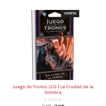
¡OFERTA!
Juego de Tronos LCG | La Ciudad de la
Sombra
0
14,95
€
12,00
€