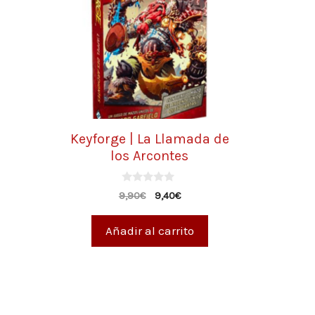
Keyforge | La Llamada de
los Arcontes
0
9,90
€
9,40
€
d
e
5
Añadir al carrito