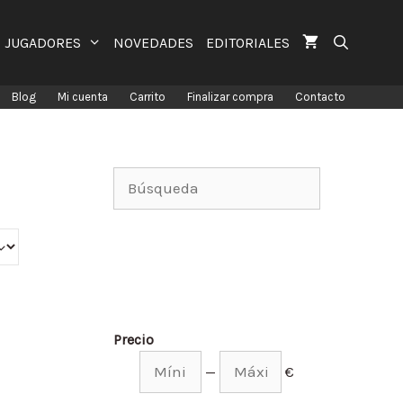
JUGADORES
NOVEDADES
EDITORIALES
Blog
Mi cuenta
Carrito
Finalizar compra
Contacto
Precio
—
€