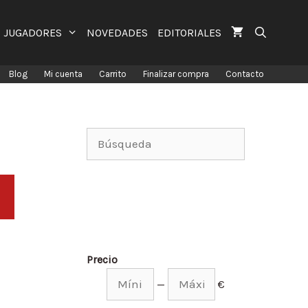
JUGADORES
NOVEDADES
EDITORIALES
Blog
Mi cuenta
Carrito
Finalizar compra
Contacto
Precio
—
€