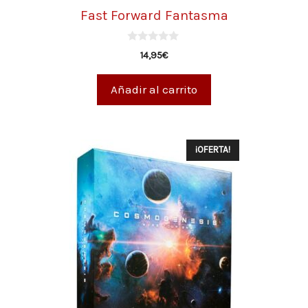
Fast Forward Fantasma
0
14,95
€
d
e
5
Añadir al carrito
¡OFERTA!