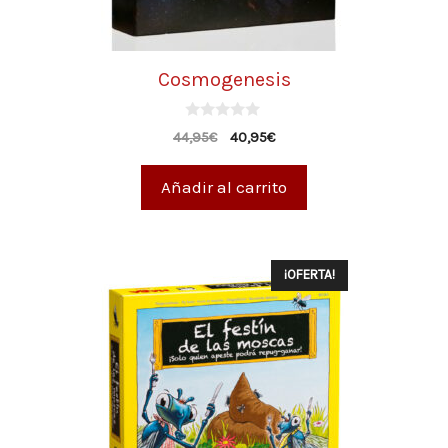
Cosmogenesis
0
44,95
€
40,95
€
d
e
5
Añadir al carrito
¡OFERTA!