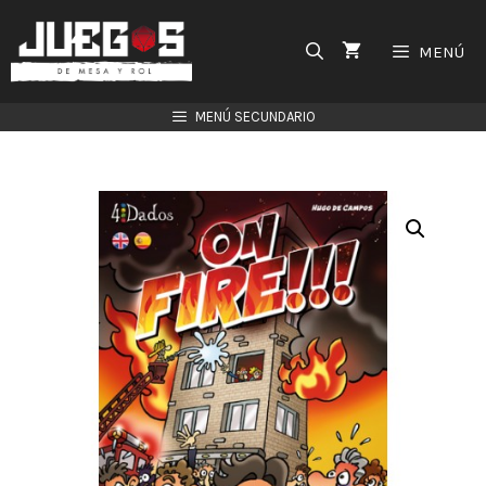
Saltar
al
MENÚ
contenido
MENÚ SECUNDARIO