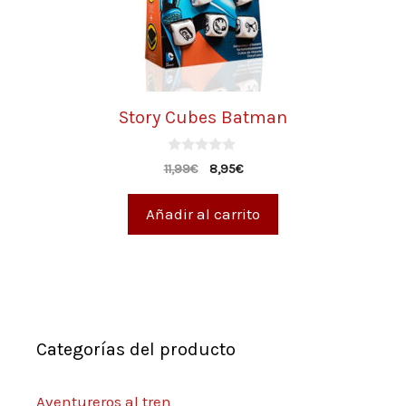
Story Cubes Batman
0
11,99
€
8,95
€
d
e
5
Añadir al carrito
Categorías del producto
Aventureros al tren