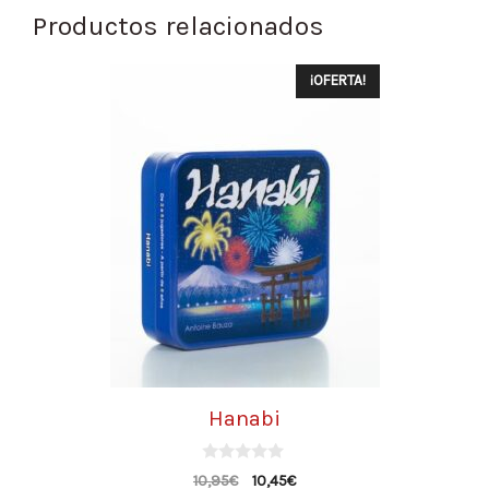
Productos relacionados
¡OFERTA!
Hanabi
0
10,95
€
10,45
€