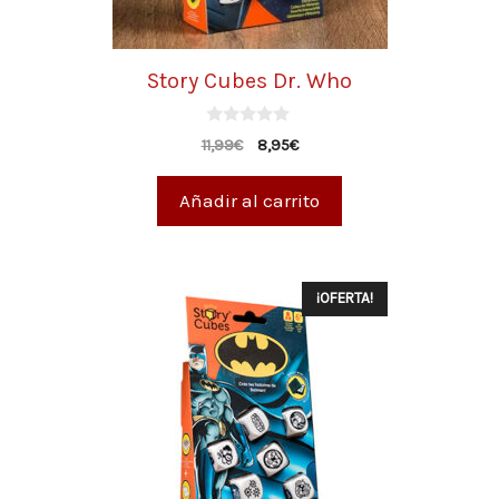
Story Cubes Dr. Who
0
11,99
€
8,95
€
d
e
5
Añadir al carrito
¡OFERTA!