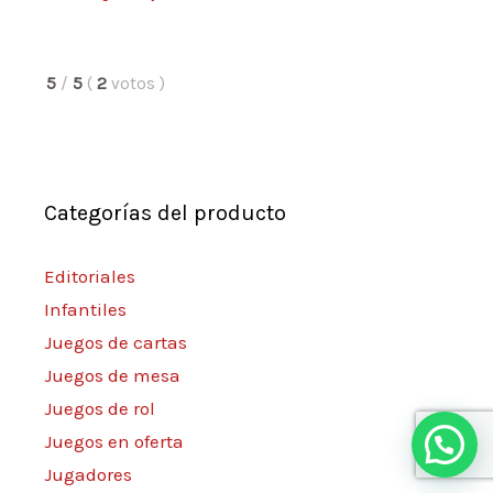
5
/
5
(
2
votos
)
Categorías del producto
Editoriales
Infantiles
Juegos de cartas
Juegos de mesa
Juegos de rol
Juegos en oferta
Hola, ¿en qué te puedo ayudar?
Jugadores