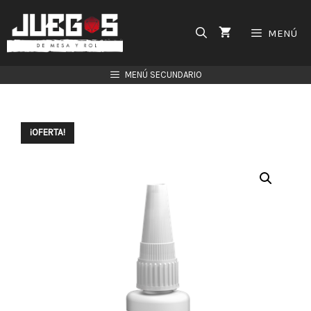
Saltar
al
MENÚ
contenido
MENÚ SECUNDARIO
¡OFERTA!