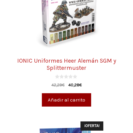
IONIC Uniformes Heer Alemán SGM y
Splittermuster
0
42,29
€
40,28
€
d
e
5
Añadir al carrito
¡OFERTA!