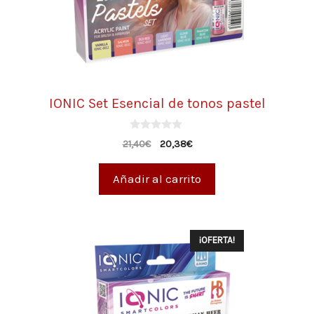
IONIC Set Esencial de tonos pastel
0
21,40
€
20,38
€
d
e
5
Añadir al carrito
¡OFERTA!