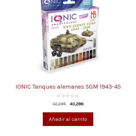
IONIC Tanques alemanes SGM 1943-45
0
42,29
€
40,28
€
d
e
5
Añadir al carrito