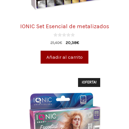
IONIC Set Esencial de metalizados
0
21,40
€
20,38
€
d
e
5
Añadir al carrito
¡OFERTA!