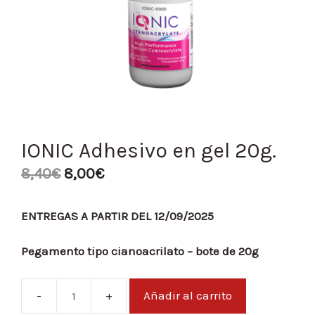
IONIC Adhesivo en gel 20g.
8,40
€
8,00
€
ENTREGAS A PARTIR DEL 12/09/2025
Pegamento tipo cianoacrilato – bote de 20g
Añadir al carrito
IONIC