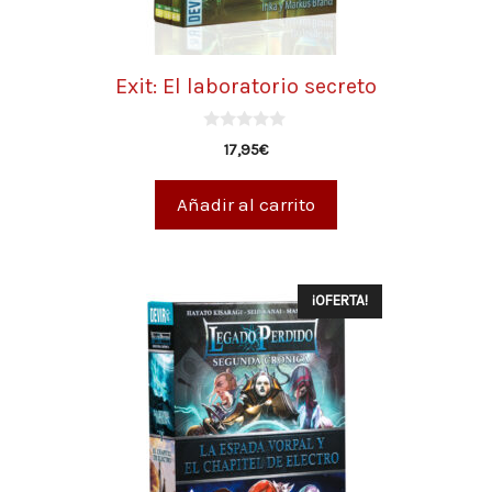
Exit: El laboratorio secreto
0
17,95
€
d
e
5
Añadir al carrito
¡OFERTA!