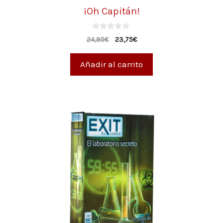
¡Oh Capitán!
0
24,95
€
23,75
€
d
e
5
Añadir al carrito