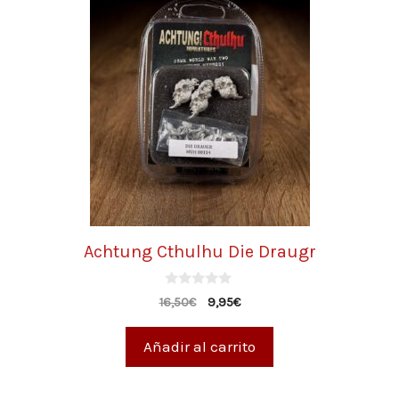
Achtung Cthulhu Die Draugr
0
16,50
€
9,95
€
d
e
5
Añadir al carrito