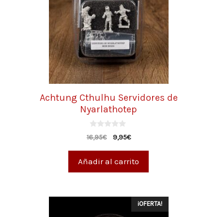
Achtung Cthulhu Servidores de
Nyarlathotep
0
16,95
€
9,95
€
d
e
5
Añadir al carrito
¡OFERTA!