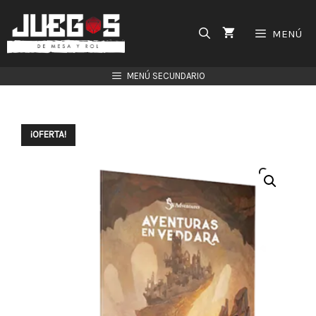
Saltar
al
MENÚ
contenido
MENÚ SECUNDARIO
¡OFERTA!