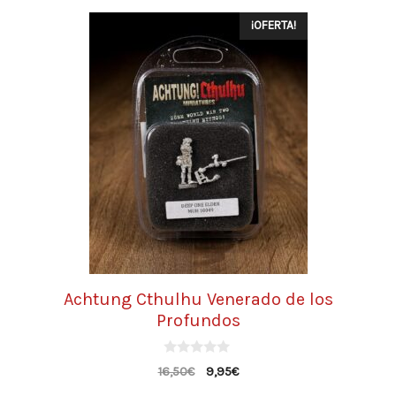
¡OFERTA!
Achtung Cthulhu Venerado de los
Profundos
0
16,50
€
9,95
€
d
e