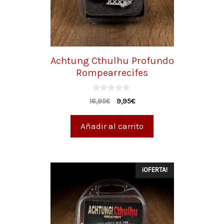
Achtung Cthulhu Profundo
Rompearrecifes
0
16,95
€
9,95
€
d
e
5
Añadir al carrito
¡OFERTA!