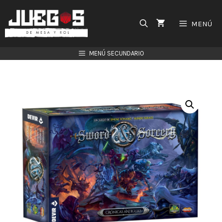
Saltar
al
MENÚ
contenido
MENÚ SECUNDARIO