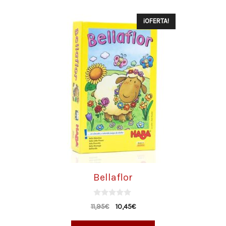
¡OFERTA!
Bellaflor
0
11,95
€
10,45
€
d
e
5