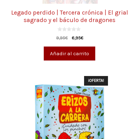
Legado perdido | Tercera crónica | El grial
sagrado y el báculo de dragones
0
9,95
€
6,95
€
d
e
5
Añadir al carrito
¡OFERTA!