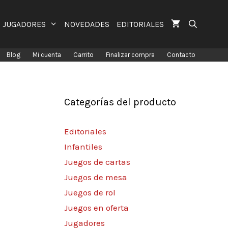
JUGADORES
NOVEDADES
EDITORIALES
Blog
Mi cuenta
Carrito
Finalizar compra
Contacto
Categorías del producto
Editoriales
Infantiles
Juegos de cartas
Juegos de mesa
Juegos de rol
Juegos en oferta
Jugadores