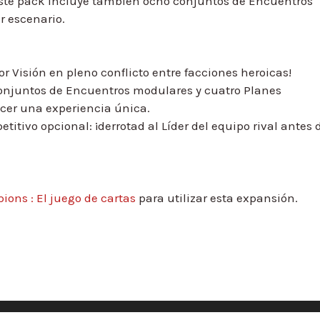
Este pack incluye también ocho conjuntos de Encuentros
r escenario.
r Visión en pleno conflicto entre facciones heroicas!
onjuntos de Encuentros modulares y cuatro Planes
cer una experiencia única.
tivo opcional: ¡derrotad al Líder del equipo rival antes 
ons : El juego de cartas
para utilizar esta expansión.