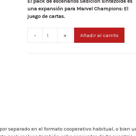
El pack de escenarios Sedición sintezoide es
una expansión para Marvel Champions: El
juego de cartas.
Añadir al carrito
Synthezoid
Smackdown
Scenario
Pack
cantidad
or separado en el formato cooperativo habitual, o bien u