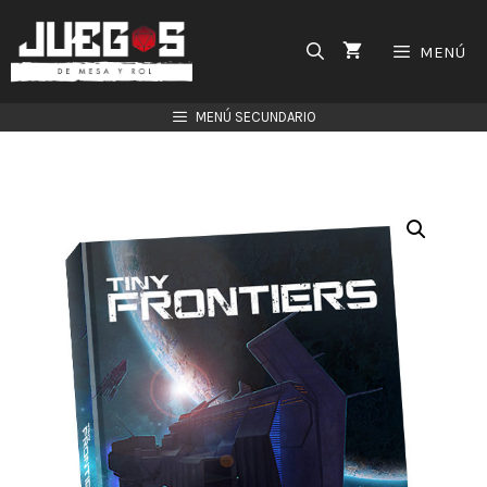
Saltar
al
MENÚ
contenido
MENÚ SECUNDARIO