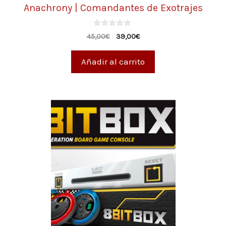
Anachrony | Comandantes de Exotrajes
0
45,00
€
39,00
€
d
e
5
Añadir al carrito