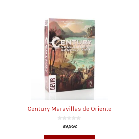
Century Maravillas de Oriente
0
39,95
€
d
e
5