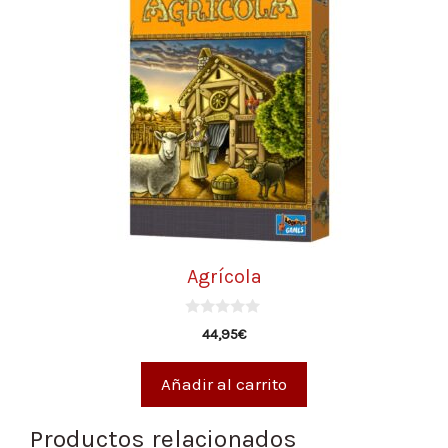
Agrícola
0
44,95
€
d
e
5
Añadir al carrito
Productos relacionados