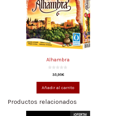
Alhambra
0
35,95
€
d
e
5
Añadir al carrito
Productos relacionados
¡OFERTA!