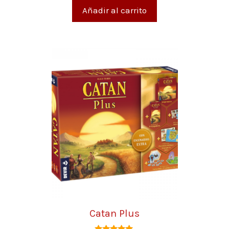
5
Añadir al carrito
Catan Plus