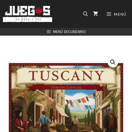
Saltar
al
MENÚ
contenido
MENÚ SECUNDARIO