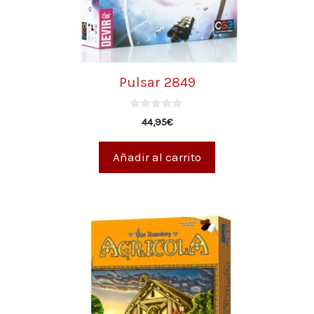
Pulsar 2849
0
44,95
€
d
e
5
Añadir al carrito