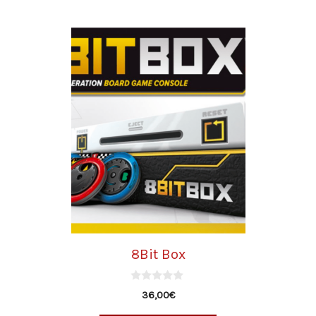
8Bit Box
0
36,00
€
d
e